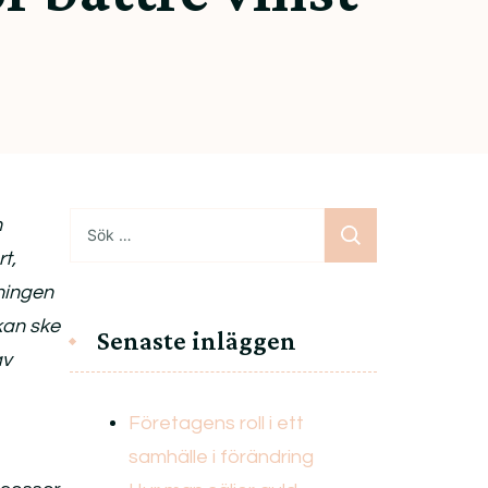
Sök
h
efter:
t,
ningen
kan ske
Senaste inläggen
av
Företagens roll i ett
samhälle i förändring