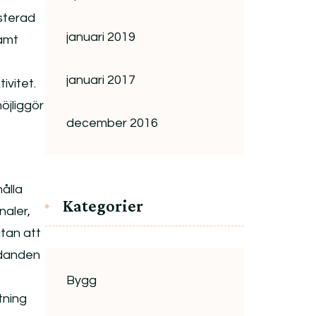
esterad
januari 2019
samt
januari 2017
ivitet.
öjliggör
december 2016
ålla
Kategorier
naler,
tan att
udanden
Bygg
tning