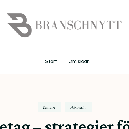
Branschnytt
Start
Om sidan
Industri
Näringsliv
etag – strategier fö