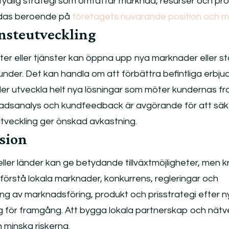
 tydlig strategi som omfattar marknad, resurser och pr
ndas beroende på
företagets nuvarande position och m
änsteutveckling
ter eller tjänster kan öppna upp nya marknader eller s
kunder. Det kan handla om att förbättra befintliga erbj
er utveckla helt nya lösningar som möter kundernas f
dsanalys och kundfeedback är avgörande för att säke
utveckling ger önskad avkastning.
sion
 eller länder kan ge betydande tillväxtmöjligheter, men k
tt förstå lokala marknader, konkurrens, regleringar och
g av marknadsföring, produkt och prisstrategi efter n
 för framgång. Att bygga lokala partnerskap och nätv
 minska riskerna.