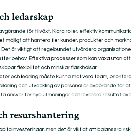
ch ledarskap
vgörande för tillväxt. Klara roller, effektiv kommunikat
det möjligt att hantera fler kunder, produkter och mark
. Det är viktigt att regelbundet utvärdera organisation
efter behov. Effektiva processer som kan växa utan att
skapar flexibilitet och minskar flaskhalsar.
efer och ledning måste kunna motivera team, prioritera
bildning och utveckling av personal är avgörande för at
 ta ansvar för nya utmaningar och leverera resultat äv
ch resurshantering
apitalinvesteringar, men det är viktigt att balansera ris