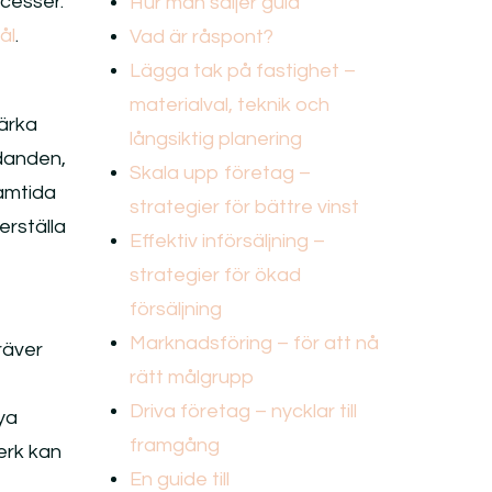
ocesser.
Hur man säljer guld
ål
.
Vad är råspont?
Lägga tak på fastighet –
materialval, teknik och
tärka
långsiktig planering
udanden,
Skala upp företag –
ramtida
strategier för bättre vinst
rställa
Effektiv införsäljning –
strategier för ökad
försäljning
Marknadsföring – för att nå
räver
rätt målgrupp
Driva företag – nycklar till
ya
framgång
erk kan
En guide till