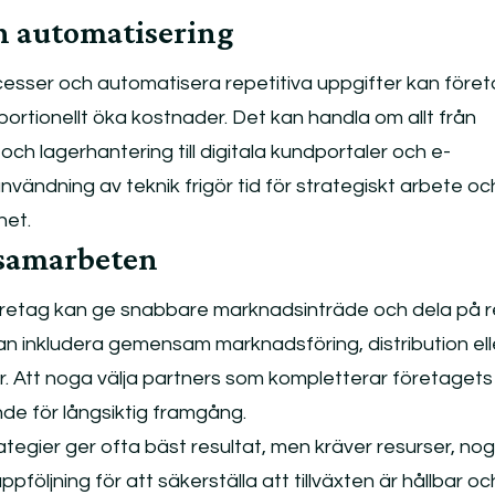
ch automatisering
cesser och automatisera repetitiva uppgifter kan före
ortionellt öka kostnader. Det kan handla om allt från
ch lagerhantering till digitala kundportaler och e-
användning av teknik frigör tid för strategiskt arbete oc
het.
 samarbeten
etag kan ge snabbare marknadsinträde och dela på re
n inkludera gemensam marknadsföring, distribution ell
r. Att noga välja partners som kompletterar företagets
de för långsiktig framgång.
ategier ger ofta bäst resultat, men kräver resurser, no
ppföljning för att säkerställa att tillväxten är hållbar oc