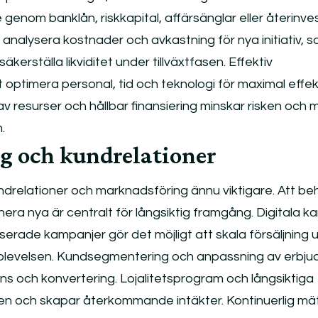
ke genom banklån, riskkapital, affärsänglar eller återinv
 analysera kostnader och avkastning för nya initiativ, 
äkerställa likviditet under tillväxtfasen. Effektiv
 optimera personal, tid och teknologi för maximal effekt
resurser och hållbar finansiering minskar risken och m
.
g och kundrelationer
ndrelationer och marknadsföring ännu viktigare. Att beh
hera nya är centralt för långsiktig framgång. Digitala ka
ade kampanjer gör det möjligt att skala försäljning u
evelsen. Kundsegmentering och anpassning av erbj
ns och konvertering. Lojalitetsprogram och långsiktiga
sen och skapar återkommande intäkter. Kontinuerlig mä