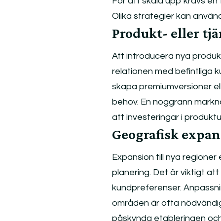
För att skala upp krävs en
Olika strategier kan anvä
Produkt- eller tj
Att introducera nya produk
relationen med befintliga 
skapa premiumversioner ell
behov. En noggrann markna
att investeringar i produkt
Geografisk expan
Expansion till nya regioner
planering. Det är viktigt a
kundpreferenser. Anpassnin
områden är ofta nödvändig
påskynda etableringen och