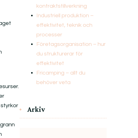
kontraktstillverkning
Industriell produktion –
taget
effektivitet, teknik och
processer
Företagsorganisation – hur
h
du strukturerar för
effektivitet
Fricamping – allt du
behöver veta
surser.
er
 styrkor
Arkiv
ggrann
h