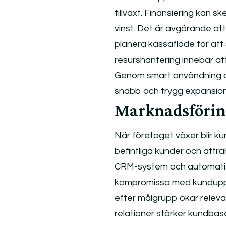
tillväxt. Finansiering kan s
vinst. Det är avgörande att
planera kassaflöde för att s
resurshantering innebär att
Genom smart användning av 
snabb och trygg expansion
Marknadsförin
När företaget växer blir ku
befintliga kunder och attra
CRM-system och automatiser
kompromissa med kunduppl
efter målgrupp ökar releva
relationer stärker kundba